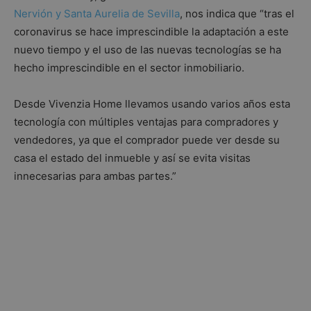
web,
ayudando a
Nervión y Santa Aurelia de Sevilla
, nos indica que “tras el
mejorar la
coronavirus se hace imprescindible la adaptación a este
experiencia de
usuario y
nuevo tiempo y el uso de las nuevas tecnologías se ha
analizar el
rendimiento
hecho imprescindible en el sector inmobiliario.
del sitio web.
_ga
1 año 1 mes
Este nombre
Google LLC
de cookie está
.inmoblog.com
Desde Vivenzia Home llevamos usando varios años esta
asociado con
Google
tecnología con múltiples ventajas para compradores y
Política de Privacidad de Google
Universal
vendedores, ya que el comprador puede ver desde su
Analytics, que
es una
casa el estado del inmueble y así se evita visitas
actualización
significativa
innecesarias para ambas partes.”
del servicio de
análisis de
Google más
utilizado. Esta
cookie se
utiliza para
distinguir
usuarios
únicos
asignando un
número
generado
aleatoriament
como