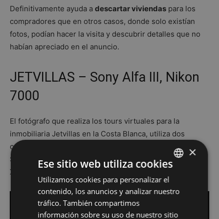
Definitivamente ayuda a
descartar viviendas
para los
compradores que en otros casos, donde solo existían
fotos, podían hacer la visita y descubrir detalles que no
habían apreciado en el anuncio.
JETVILLAS – Sony Alfa III, Nikon
7000
El fotógrafo que realiza los tours virtuales para la
inmobiliaria Jetvillas en la Costa Blanca, utiliza dos
cámaras, dependiendo de la calidad que se requiera:
×
Sony alfa III y la NIKON 7000. Para pequeños reportajes,
Ese sitio web utiliza cookies
Xiaomi my Sphere.
Utilizamos cookies para personalizar el
SPANISH
contenido, los anuncios y analizar nuestro
EN
tráfico. También compartimos
información sobre su uso de nuestro sitio