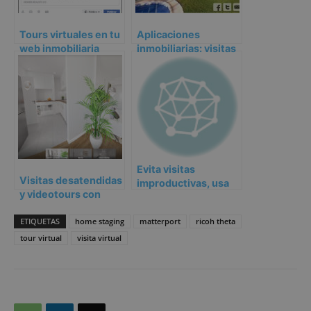
Tours virtuales en tu
Aplicaciones
web inmobiliaria
inmobiliarias: visitas
virtuales de
viviendas
Evita visitas
Visitas desatendidas
improductivas, usa
y videotours con
visitas virtuales
deco virtual: 2
alternativas para las
ETIQUETAS
home staging
matterport
ricoh theta
visitas a viviendas
tour virtual
visita virtual