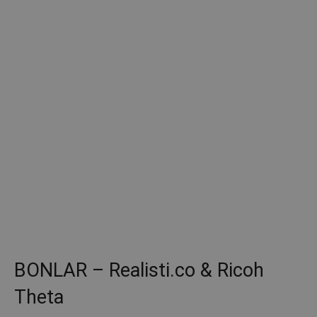
identificador
de cliente. Se
incluye en
cada solicitud
de página en
un sitio y se
utiliza para
calcular los
datos de
visitantes,
sesiones y
campañas par
los informes
de análisis de
sitios.
_ga_JQK49ZS9LH
.inmoblog.com
1 año 1 mes
Google
Analytics
utiliza esta
cookie para
mantener el
estado de la
sesión.
BONLAR – Realisti.co & Ricoh
Theta