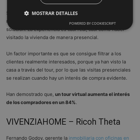
MOSTRAR DETALLES
Si se quiere acercar por completo al comprador a la
realidad de la vivienda, un
tour virtual 360º
es la
POWERED BY COOKIESCRIPT
solución. La experiencia es casi real, casi como haber
visitado la vivienda de manera presencial.
Cookies de rendimiento
Cookies de preferencias
Un factor importante es que se consigue filtrar a los
Cookies de funcionalidad
clientes realmente interesados, porque ya han visto la
Las cookies de rendimiento se utilizan para ver
casa a través del tour, por lo que las visitas presenciales
cómo los visitantes utilizan el sitio web. Por
ejemplo: cookies analíticas. Este tipo de cookies no
se realizan cuando hay un interés de compra evidente.
se pueden utilizar para identificar directamente a un
determinado visitante.
Han demostrado que,
un tour virtual aumenta el interés
Proveedor /
Nombre
Vencimiento
Descripción
Dominio
de los compradores en un 84%
.
__eoi
.inmoblog.com
5 meses 4
Esta cookie se
semanas
utiliza para
registrar el
VIVENZIAHOME – Ricoh Theta
compromiso
del usuario y
la interacción
con el sitio
Fernando Godoy, gerente la
inmobiliaria con oficinas en