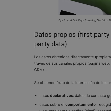
Opt In And Out Keys Showing Decision T
Datos propios (first party
party data)
Los datos obtenidos directamente (propietar
través de sus canales propios (página web, 
CRM)…
Se obtienen fruto de la interacción de los u
datos
declarativos
: datos de contacto 
datos sobre el
comportamiento
, recogi
web, mediante un código (pixel) inserta