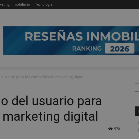
keting inmobiliario
Tecnología
l usuario para las campañas de marketing digital
B
o del usuario para
marketing digital
570