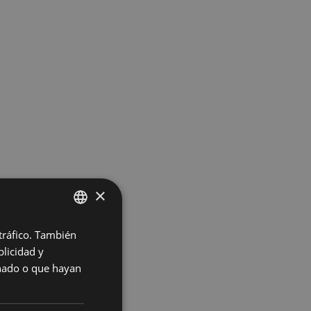
×
 tráfico. También
SPANISH
licidad y
EN
onado o que hayan