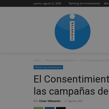
jueves, agosto 6, 2026
Ranking de inmobiliarias
Mar
Inicio
Marketing inmobiliario
El Consentimiento de
Marketing inmobiliario
El Consentimient
las campañas de 
Por
César Villasante
-
27 agosto 2021