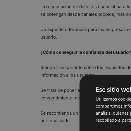
La recopilación de datos es esencial para t
se obtengan desde canales propios, más co
Un aspecto diferencial para las empresas es
usuario.
¿Cómo conseguir la confianza del usuario?
Siendo transparente sobre los requisitos de 
información a los usuarios.
Ese sitio we
Se trata de poner en marcha un sistema de 
consentimiento, no en la recogida masiva de 
Utilizamos cookie
compartimos infor
análisis, quiene
Se recomienda un volumen inferior de conta
recopilado a parti
personalizadas.