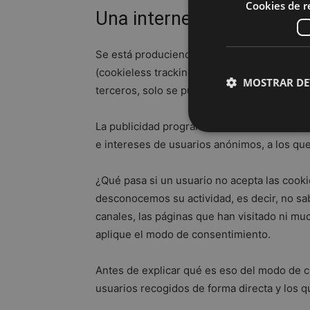
Cookies de 
Una internet sin Cookies
Se está produciendo una disminución gradu
(cookieless tracking), priorizando la privaci
MOSTRAR DE
terceros, solo se pueden utilizar datos rec
La publicidad programática se ve afectada
e intereses de usuarios anónimos, a los qu
Las cookies de rendimi
¿Qué pasa si un usuario no acepta las cook
de cookies no se pued
desconocemos su actividad, es decir, no s
Nombre
canales, las páginas que han visitado ni m
aplique el modo de consentimiento.
__eoi
Antes de explicar qué es eso del modo de c
_ga
usuarios recogidos de forma directa y los q