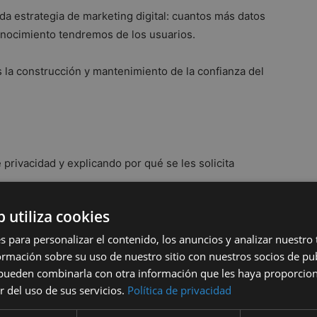
oda estrategia de marketing digital: cuantos más datos
nocimiento tendremos de los usuarios.
 la construcción y mantenimiento de la confianza del
privacidad y explicando por qué se les solicita
b utiliza cookies
toma de datos que sea dinámica y basada en el
datos sin cualificar.
s para personalizar el contenido, los anuncios y analizar nuestro
mación sobre su uso de nuestro sitio con nuestros socios de pub
s pueden combinarla con otra información que les haya proporci
ctos, pero de mayor calidad, para lanzar campañas
r del uso de sus servicios.
Política de privacidad