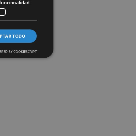
funcionalidad
PTAR TODO
RED BY COOKIESCRIPT
analíticas. Este tipo
l usuario y la
xperiencia del
ersal Analytics,
 análisis de Google
suarios únicos
 identificador de