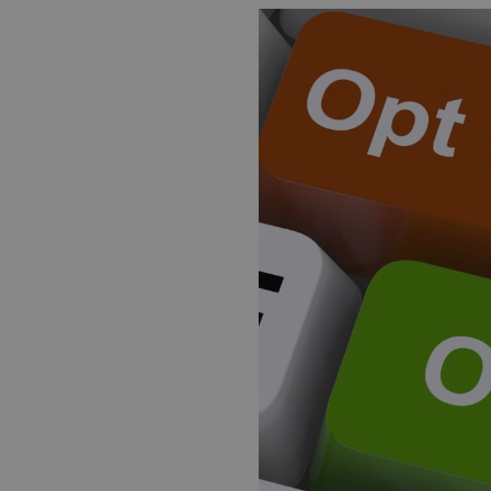
_ga_JQK49ZS9LH