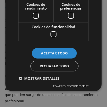
Es necesario atreverse a publicar las
Valoraciones de los
Cookies de
Cookies de
clientes
, no sólo las
recomendaciones
.
rendimiento
preferencias
Si no se utiliza esa poderosa información de los usuarios
de internet en un portal propio, se utilizará por parte de
Cookies de funcionalidad
los portales comerciales.
Responder públicamente a preguntas abiertas de los
usuarios, sobre cualquier
dudas de propietarios
ACEPTAR TODO
o compradores
, mejora la imagen de quien responde y
fortalece el contenido publicado en el portal.
RECHAZAR TODO
La profesión debe ser generosa en cuanto a compartir
MOSTRAR DETALLES
información con su comunidad, aclarando el
proceso de
POWERED BY COOKIESCRIPT
compraventa inmobiliaria
y alertando de los problemas
que pueden surgir de una actuación sin asesoramiento
Cookies de rendimiento
profesional.
Cookies de preferencias