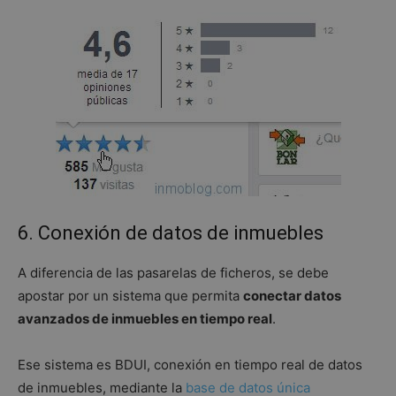
Cookies de funcionalidad
Las cookies de rendimiento se utilizan para ver
cómo los visitantes utilizan el sitio web. Por
ejemplo: cookies analíticas. Este tipo de cookies no
se pueden utilizar para identificar directamente a un
determinado visitante.
Proveedor /
Nombre
Vencimiento
Descripción
Dominio
__eoi
.inmoblog.com
5 meses 4
Esta cookie se
semanas
utiliza para
registrar el
compromiso
del usuario y
6. Conexión de datos de inmuebles
la interacción
con el sitio
web,
ayudando a
A diferencia de las pasarelas de ficheros, se debe
mejorar la
experiencia de
apostar por un sistema que permita
conectar datos
usuario y
avanzados de inmuebles en tiempo real
.
analizar el
rendimiento
del sitio web.
Ese sistema es BDUI, conexión en tiempo real de datos
_ga
1 año 1 mes
Este nombre
Google LLC
de cookie está
.inmoblog.com
de inmuebles, mediante la
base de datos única
asociado con