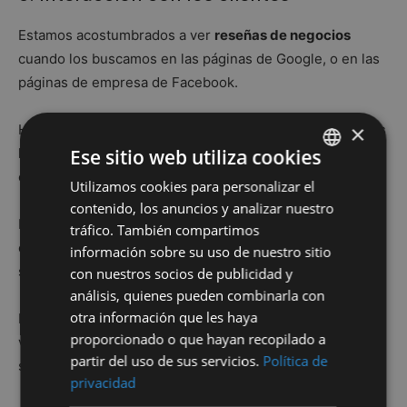
Estamos acostumbrados a ver
reseñas de negocios
cuando los buscamos en las páginas de Google, o en las
páginas de empresa de Facebook.
×
Hay negocios en los que las opiniones de los usuarios es
Ese sitio web utiliza cookies
la principal razón para contratar un servicio o producto,
como en el caso de hoteles y residencias vacacionales.
Utilizamos cookies para personalizar el
SPANISH
contenido, los anuncios y analizar nuestro
EN
Las
opiniones de los usuarios
con respecto a la marca de
tráfico. También compartimos
empresa y sus servicios, es algo habitual en redes
información sobre su uso de nuestro sitio
sociales.
con nuestros socios de publicidad y
análisis, quienes pueden combinarla con
otra información que les haya
Hay inmobiliarias que, conscientes de la buena
proporcionado o que hayan recopilado a
valoración de sus clientes, incluyen esas opiniones en
partir del uso de sus servicios.
Política de
sus propias webs, a través de páginas de terceros.
privacidad