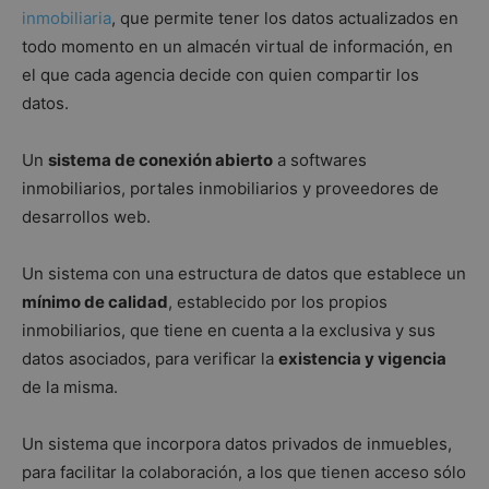
Google
inmobiliaria
, que permite tener los datos actualizados en
Política de Privacidad de Google
Universal
Analytics, que
todo momento en un almacén virtual de información, en
es una
actualización
el que cada agencia decide con quien compartir los
significativa
datos.
del servicio de
análisis de
Google más
utilizado. Esta
Un
sistema de conexión abierto
a softwares
cookie se
utiliza para
inmobiliarios, portales inmobiliarios y proveedores de
distinguir
usuarios
desarrollos web.
únicos
asignando un
número
generado
Un sistema con una estructura de datos que establece un
aleatoriament
mínimo de calidad
, establecido por los propios
como
identificador
inmobiliarios, que tiene en cuenta a la exclusiva y sus
de cliente. Se
incluye en
datos asociados, para verificar la
existencia y vigencia
cada solicitud
de página en
de la misma.
un sitio y se
utiliza para
calcular los
datos de
Un sistema que incorpora datos privados de inmuebles,
visitantes,
sesiones y
para facilitar la colaboración, a los que tienen acceso sólo
campañas par