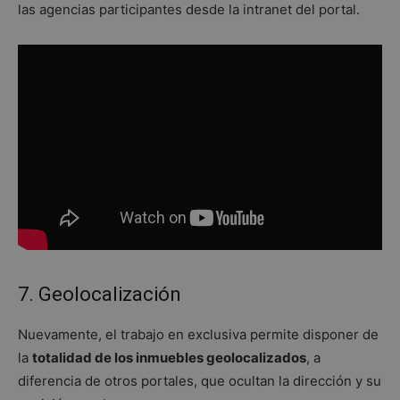
las agencias participantes desde la intranet del portal.
los informes
de análisis de
sitios.
_ga_JQK49ZS9LH
.inmoblog.com
1 año 1 mes
Google
Analytics
utiliza esta
cookie para
mantener el
estado de la
sesión.
7. Geolocalización
Nuevamente, el trabajo en exclusiva permite disponer de
la
totalidad de los inmuebles geolocalizados
, a
diferencia de otros portales, que ocultan la dirección y su