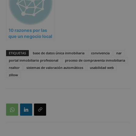
10 razones por las
que un negocio local
puede posicionar
mejor que un gran
ETIQUETAS
base de datos única inmobiliaria
convivencia
nar
portal
portal inmobiliario profesional
proceso de compraventa inmobiliaria
realtor
sistemas de valoración automáticos
usabilidad web
zillow