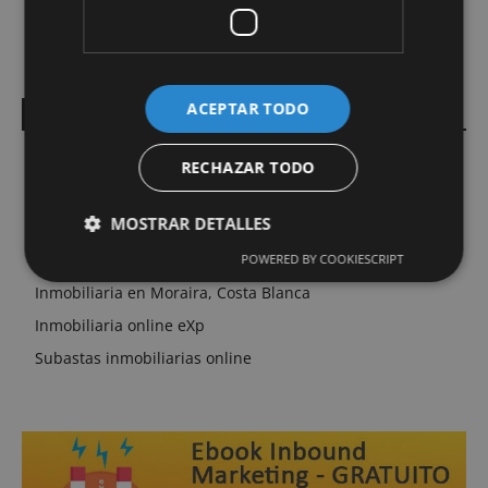
Cómo presentar proyectos de interiorismo con renders
fotorrealistas y ganar más clientes
ACEPTAR TODO
Enlaces Inmobiliarios
Inbound Marketing
RECHAZAR TODO
Inmobiliaria en Barcelona
MOSTRAR DETALLES
Inmobiliaria en Fuerteventura
Inmobiliaria en Mollet del Vallés, Montmeló, Montornés
POWERED BY COOKIESCRIPT
Inmobiliaria en Moraira, Costa Blanca
Cookies de rendimiento
Inmobiliaria online eXp
Cookies de preferencias
Subastas inmobiliarias online
Cookies de funcionalidad
Las cookies de rendimiento se utilizan para ver
cómo los visitantes utilizan el sitio web. Por
ejemplo: cookies analíticas. Este tipo de cookies no
se pueden utilizar para identificar directamente a un
determinado visitante.