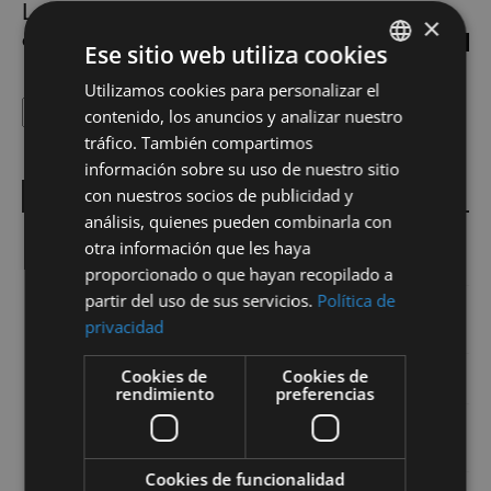
La importancia de un buen dominio
×
César Villasante
-
24 noviembre 2008
7
Ese sitio web utiliza cookies
Utilizamos cookies para personalizar el
SPANISH
Buscar
Buscar
contenido, los anuncios y analizar nuestro
EN
tráfico. También compartimos
información sobre su uso de nuestro sitio
con nuestros socios de publicidad y
Entradas recientes
análisis, quienes pueden combinarla con
Inteligencia Artificial y Big Data, el nuevo paradigma en la
otra información que les haya
captación inmobiliaria
proporcionado o que hayan recopilado a
partir del uso de sus servicios.
Política de
La vivienda en el debate público, mercado de oportunidades
privacidad
para el profesional inmobiliario
Cookies de
Cookies de
Agentes IA para captar, atender y cualificar leads?
rendimiento
preferencias
Una nueva marca para la captación y comercialización de
viviendas exclusivas
Cookies de funcionalidad