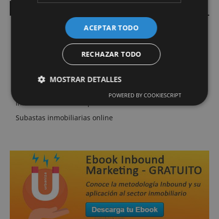
Enlaces Inmobiliarios
ACEPTAR TODO
Inbound Marketing
Inmobiliaria en Barcelona
RECHAZAR TODO
Inmobiliaria en Fuerteventura
Inmobiliaria en Mollet del Vallés, Montmeló, Montornés
MOSTRAR DETALLES
Inmobiliaria en Moraira, Costa Blanca
POWERED BY COOKIESCRIPT
Inmobiliaria online eXp
Subastas inmobiliarias online
Cookies de rendimiento
Cookies de preferencias
Cookies de funcionalidad
Las cookies de rendimiento se utilizan para ver
cómo los visitantes utilizan el sitio web. Por
ejemplo: cookies analíticas. Este tipo de cookies no
se pueden utilizar para identificar directamente a un
determinado visitante.
Proveedor /
Nombre
Vencimiento
Descripción
Dominio