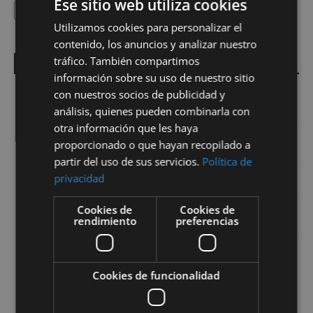
Ese sitio web utiliza cookies
Buscar
Buscar
Utilizamos cookies para personalizar el
SPANISH
contenido, los anuncios y analizar nuestro
EN
tráfico. También compartimos
Entradas recientes
información sobre su uso de nuestro sitio
Inteligencia Artificial y Big Data, el nuevo paradigma en la
con nuestros socios de publicidad y
captación inmobiliaria
análisis, quienes pueden combinarla con
otra información que les haya
La vivienda en el debate público, mercado de oportunidades
proporcionado o que hayan recopilado a
para el profesional inmobiliario
partir del uso de sus servicios.
Política de
privacidad
Agentes IA para captar, atender y cualificar leads?
Cookies de
Cookies de
Una nueva marca para la captación y comercialización de
rendimiento
preferencias
viviendas exclusivas
Cómo presentar proyectos de interiorismo con renders
fotorrealistas y ganar más clientes
Cookies de funcionalidad