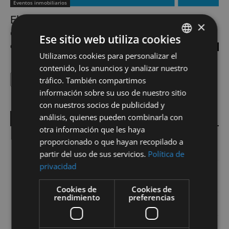
Eventos inmobiliarios
El mercado ruso, seducido por la vivienda
×
en España
Ese sitio web utiliza cookies
César Villasante
-
15 octubre 2013
0
Utilizamos cookies para personalizar el
SPANISH
contenido, los anuncios y analizar nuestro
EN
Buscar
Buscar
tráfico. También compartimos
información sobre su uso de nuestro sitio
con nuestros socios de publicidad y
análisis, quienes pueden combinarla con
Entradas recientes
otra información que les haya
Inteligencia Artificial y Big Data, el nuevo paradigma en la
proporcionado o que hayan recopilado a
captación inmobiliaria
partir del uso de sus servicios.
Política de
privacidad
La vivienda en el debate público, mercado de oportunidades
para el profesional inmobiliario
Cookies de
Cookies de
rendimiento
preferencias
Agentes IA para captar, atender y cualificar leads?
Una nueva marca para la captación y comercialización de