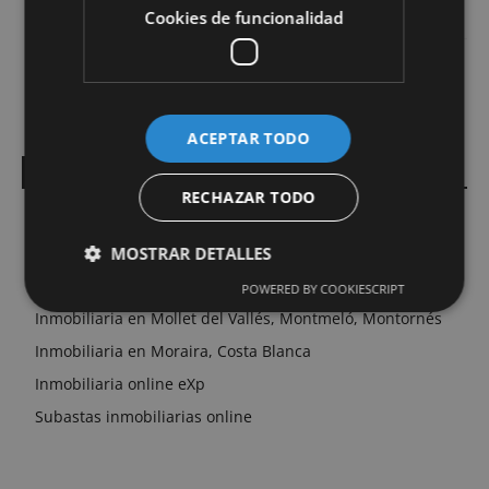
viviendas exclusivas
Cookies de funcionalidad
Cómo presentar proyectos de interiorismo con renders
fotorrealistas y ganar más clientes
ACEPTAR TODO
Enlaces Inmobiliarios
RECHAZAR TODO
Inbound Marketing
MOSTRAR DETALLES
Inmobiliaria en Barcelona
Inmobiliaria en Fuerteventura
POWERED BY COOKIESCRIPT
Inmobiliaria en Mollet del Vallés, Montmeló, Montornés
Cookies de rendimiento
Inmobiliaria en Moraira, Costa Blanca
Cookies de preferencias
Inmobiliaria online eXp
Cookies de funcionalidad
Subastas inmobiliarias online
Las cookies de rendimiento se utilizan para ver
cómo los visitantes utilizan el sitio web. Por
ejemplo: cookies analíticas. Este tipo de cookies no